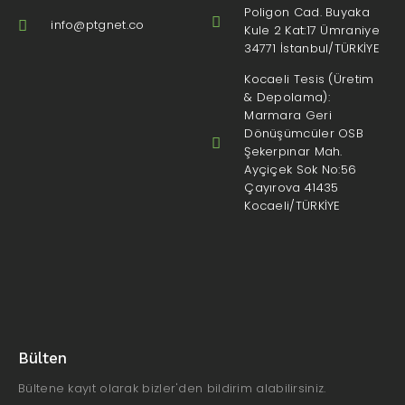
Poligon Cad. Buyaka
info@ptgnet.co
Kule 2 Kat:17 Ümraniye
34771 İstanbul/TÜRKİYE
Kocaeli Tesis (Üretim
& Depolama):
Marmara Geri
Dönüşümcüler OSB
Şekerpınar Mah.
Ayçiçek Sok No:56
Çayırova 41435
Kocaeli/TÜRKİYE
Bülten
Bültene kayıt olarak bizler'den bildirim alabilirsiniz.