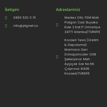
İletişim
Adreslerimiz
0850 532 0 111
Merkez Ofis: FSM Mah.
Poligon Cad. Buyaka
info@ptgnet.co
Kule 2 Kat:17 Ümraniye
34771 İstanbul/TÜRKİYE
Kocaeli Tesis (Üretim
& Depolama):
Marmara Geri
Dönüşümcüler OSB
Şekerpınar Mah.
Ayçiçek Sok No:56
Çayırova 41435
Kocaeli/TÜRKİYE